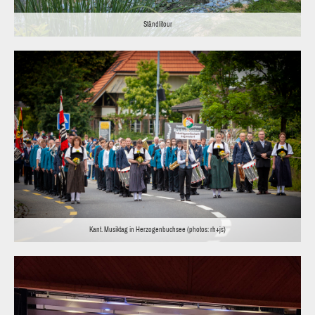
Ständlitour
Kant. Musiktag in Herzogenbuchsee (photos: rh+js)